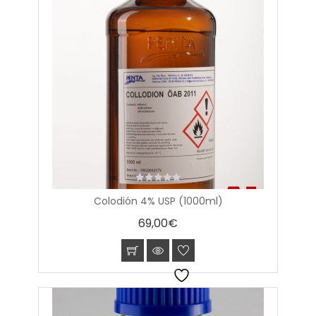
0
Colodión 4% USP (1000ml)
out
of
69,00
€
5