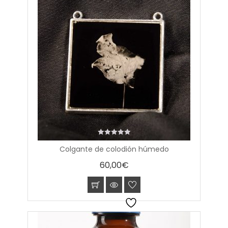
0
Colgante de colodión húmedo
out
of
60,00
€
5