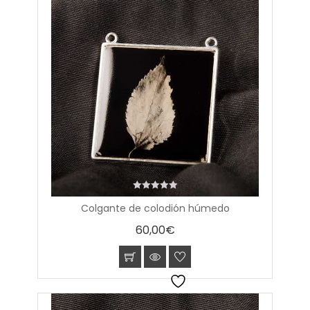
0
Colgante de colodión húmedo
out
of
60,00
€
5