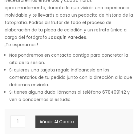
Necesitaremos entre dos y cuatro horas
aproximadamente, durante la que vivirás una experiencia
inolvidable y te llevarás a casa un pedacito de historia de la
fotografía. Podrás disfrutar de todo el proceso de
elaboración de tu placa de colodión y un retrato único a
cargo del fotógrafo
Joaquín Paredes.
¡Te esperamos!
Nos pondremos en contacto contigo para concretar la
cita de la sesión.
Si quieres una tarjeta regalo indícanoslo en los
comentarios de tu pedido junto con la dirección a la que
debemos enviarla.
Si tienes alguna duda llámanos al teléfono 678409142 y
ven a conocernos al estudio.
Sesión
Añadir Al Carrito
de
Retrato