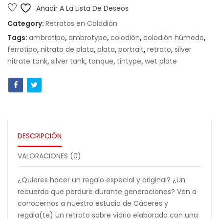
en
Añadir A La Lista De Deseos
Colodión
Category:
Retratos en Colodión
Húmedo
Tags:
ambrotipo
,
ambrotype
,
colodión
,
colodión húmedo
,
(placa
ferrotipo
,
nitrato de plata
,
plata
,
portrait
,
retrato
,
silver
de
nitrate tank
,
silver tank
,
tanque
,
tintype
,
wet plate
56,8x71cm)
cantidad
DESCRIPCIÓN
VALORACIONES (0)
¿Quieres hacer un regalo especial y original? ¿Un
recuerdo que perdure durante generaciones? Ven a
conocernos a nuestro estudio de Cáceres y
regala(te) un retrato sobre vidrio elaborado con una