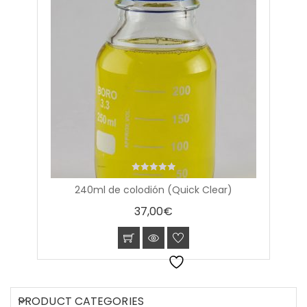
0
240ml de colodión (Quick Clear)
out
of
37,00
€
5
PRODUCT CATEGORIES