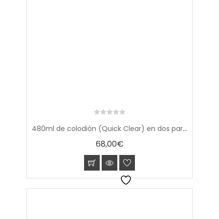
0
480ml de colodión (Quick Clear) en dos partes: (sales + alcohol+ eter) + (colodion)
out
of
68,00
€
5