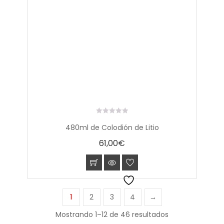
0
480ml de Colodión de Litio
out
of
61,00
€
5
1
2
3
4
→
Mostrando 1–12 de 46 resultados