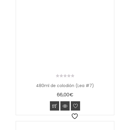
0
480ml de colodión (Lea #7)
out
of
66,00
€
5