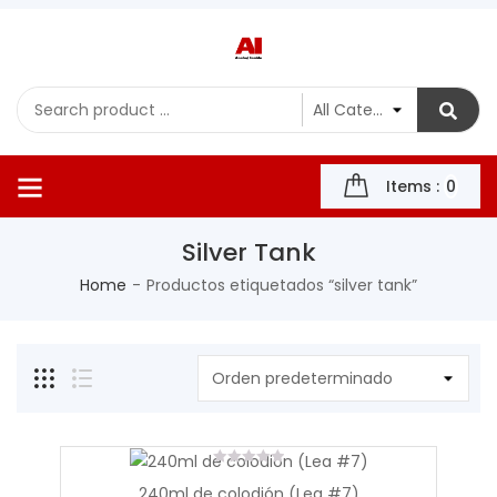
Items :
0
Silver Tank
Home
Productos etiquetados “silver tank”
0
240ml de colodión (Lea #7)
out