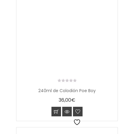
0
240ml de Colodión Poe Boy
out
of
36,00
€
5