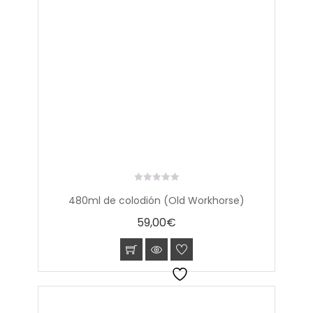
0
480ml de colodión (Old Workhorse)
out
of
59,00
€
5