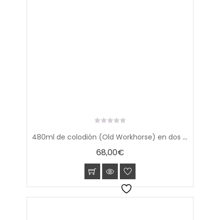
0
480ml de colodión (Old Workhorse) en dos partes (sales y solventes + colodión)
out
of
68,00
€
5