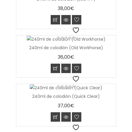
of
38,00
€
5
0
240ml de colodión (Old Workhorse)
out
of
36,00
€
5
0
240ml de colodión (Quick Clear)
out
of
37,00
€
5