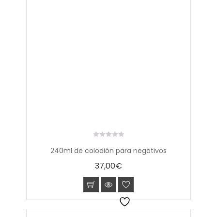
0
240ml de colodión para negativos
out
of
37,00
€
5