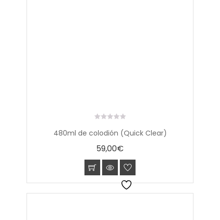
0
480ml de colodión (Quick Clear)
out
of
59,00
€
5