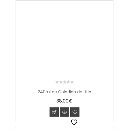
0
240ml de Colodión de Litio
out
of
38,00
€
5