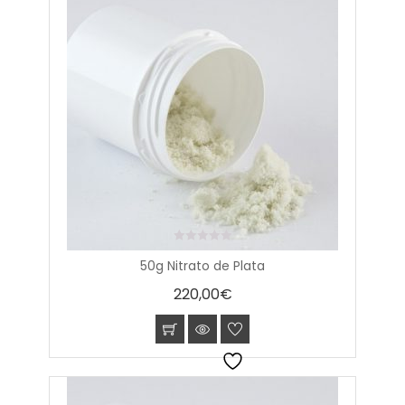
0
50g Nitrato de Plata
out
of
220,00
€
5