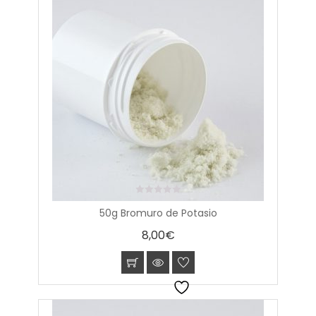
0
50g Bromuro de Potasio
out
of
8,00
€
5