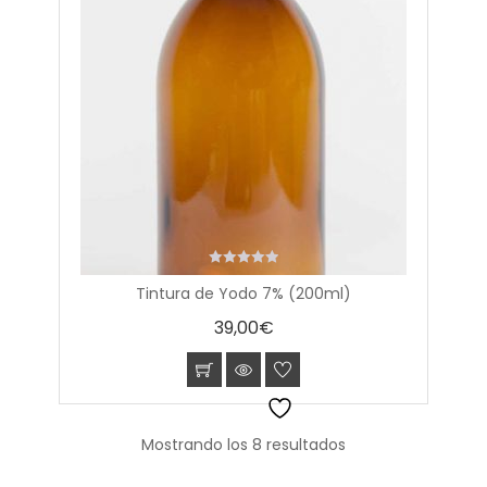
0
Tintura de Yodo 7% (200ml)
out
of
39,00
€
5
Mostrando los 8 resultados