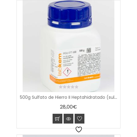
0
500g Sulfato de Hierro II Heptahidratado (sulfato ferroso) Analytical Grade
out
of
28,00
€
5