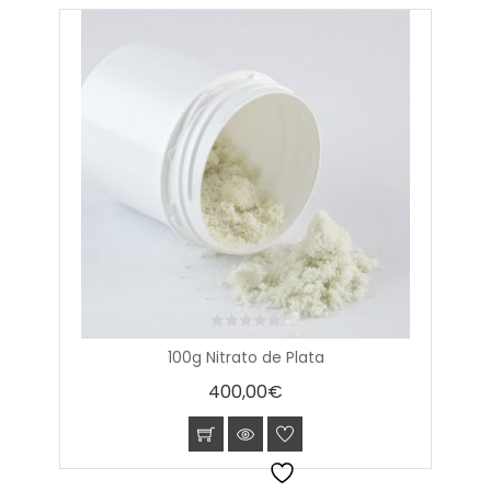
0
100g Nitrato de Plata
out
of
400,00
€
5