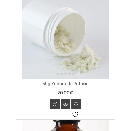
0
50g Yoduro de Potasio
out
of
20,00
€
5