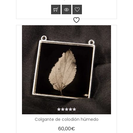
0
Colgante de colodión húmedo
out
of
60,00
€
5