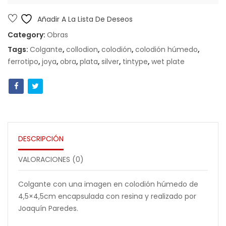
Añadir A La Lista De Deseos
Category:
Obras
Tags:
Colgante
,
collodion
,
colodión
,
colodión húmedo
,
ferrotipo
,
joya
,
obra
,
plata
,
silver
,
tintype
,
wet plate
DESCRIPCIÓN
VALORACIONES (0)
Colgante con una imagen en colodión húmedo de
4,5×4,5cm encapsulada con resina y realizado por
Joaquín Paredes.