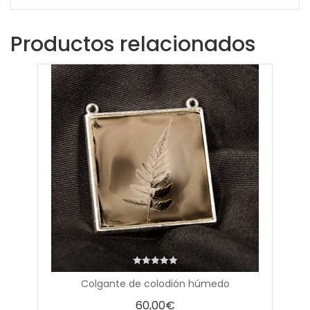
Productos relacionados
0
Colgante de colodión húmedo
out
of
60,00
€
5