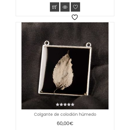
0
Colgante de colodión húmedo
out
of
60,00
€
5