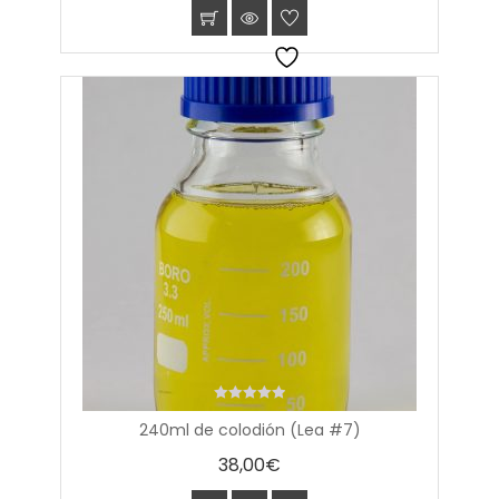
0
240ml de colodión (Lea #7)
out
of
38,00
€
5