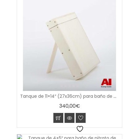
0
Tanque de 11×14″ (27x36cm) para baño de nitrato de plata
out
of
340,00
€
5