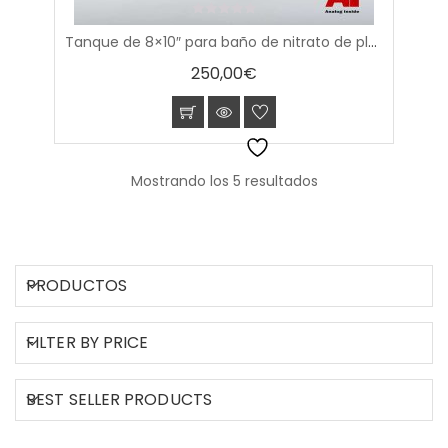
0
Tanque de 8×10″ para baño de nitrato de plata
out
of
250,00
€
5
Mostrando los 5 resultados
PRODUCTOS
FILTER BY PRICE
BEST SELLER PRODUCTS