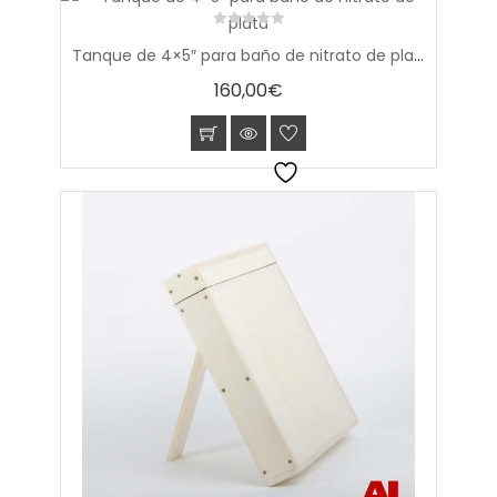
0
Tanque de 4×5″ para baño de nitrato de plata
out
of
160,00
€
5