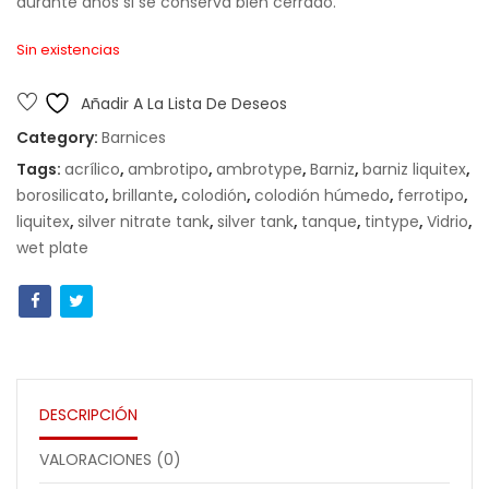
durante años si se conserva bien cerrado.
Sin existencias
Añadir A La Lista De Deseos
Category:
Barnices
Tags:
acrílico
,
ambrotipo
,
ambrotype
,
Barniz
,
barniz liquitex
,
borosilicato
,
brillante
,
colodión
,
colodión húmedo
,
ferrotipo
,
liquitex
,
silver nitrate tank
,
silver tank
,
tanque
,
tintype
,
Vidrio
,
wet plate
DESCRIPCIÓN
VALORACIONES (0)