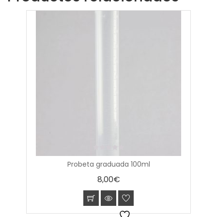
0
Probeta graduada 100ml
out
of
8,00
€
5