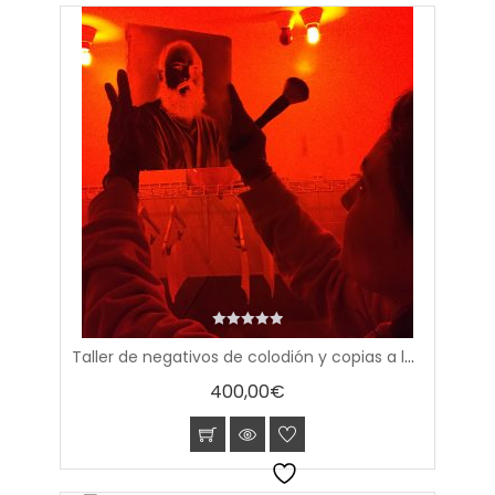
0
Taller de negativos de colodión y copias a la albúmina
out
of
400,00
€
5