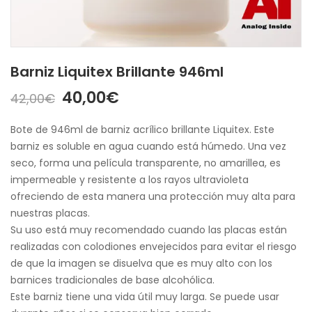
Barniz Liquitex Brillante 946ml
El
El
40,00
€
42,00
€
precio
precio
original
actual
Bote de 946ml de barniz acrílico brillante Liquitex. Este
era:
es:
barniz es soluble en agua cuando está húmedo. Una vez
42,00€.
40,00€.
seco, forma una película transparente, no amarillea, es
impermeable y resistente a los rayos ultravioleta
ofreciendo de esta manera una protección muy alta para
nuestras placas.
Su uso está muy recomendado cuando las placas están
realizadas con colodiones envejecidos para evitar el riesgo
de que la imagen se disuelva que es muy alto con los
barnices tradicionales de base alcohólica.
Este barniz tiene una vida útil muy larga. Se puede usar