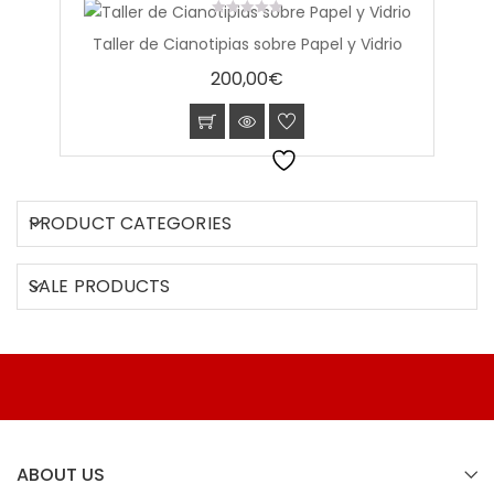
0
Taller de Cianotipias sobre Papel y Vidrio
out
of
200,00
€
5
PRODUCT CATEGORIES
SALE PRODUCTS
ABOUT US