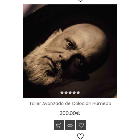
0
Taller Avanzado de Colodión Húmedo
out
of
300,00
€
5