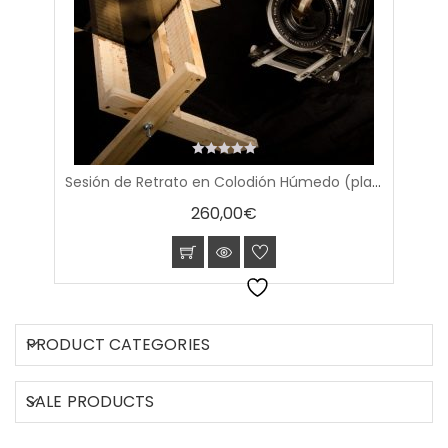
0
Sesión de Retrato en Colodión Húmedo (placa de 20x25cm)
out
of
260,00
€
5
PRODUCT CATEGORIES
SALE PRODUCTS