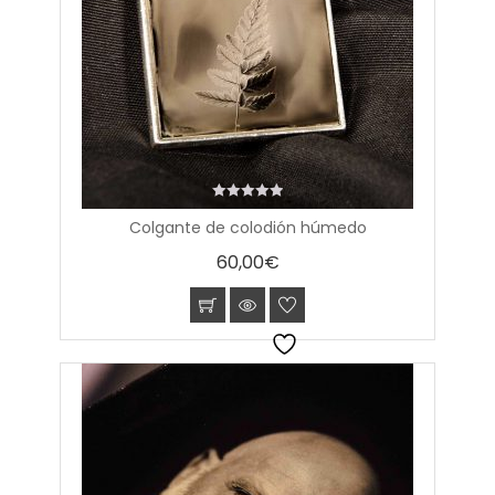
0
Colgante de colodión húmedo
out
of
60,00
€
5