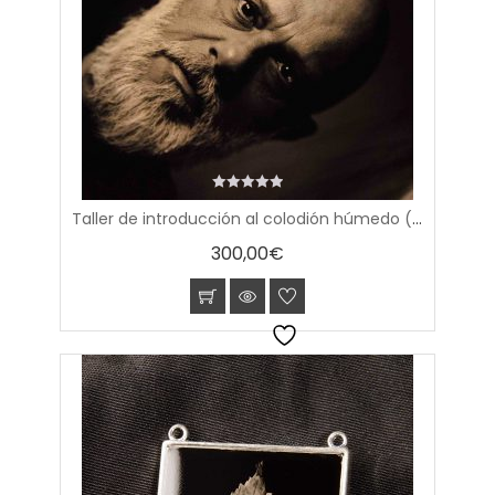
0
Taller de introducción al colodión húmedo (14-15 marzo 2026)
out
of
300,00
€
5