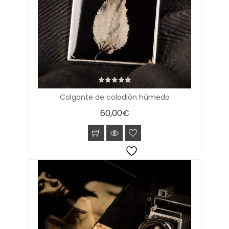
0
Colgante de colodión húmedo
out
of
60,00
€
5