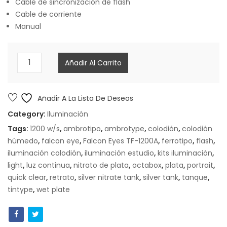
Cable de sincronización de flash
Cable de corriente
Manual
Flashes
Añadir Al Carrito
de
estudio
Falcon
Añadir A La Lista De Deseos
Eyes
Category:
Iluminación
TF-
Tags:
1200 w/s
,
ambrotipo
,
ambrotype
,
colodión
,
colodión
1200L
húmedo
,
falcon eye
,
Falcon Eyes TF-1200A
,
ferrotipo
,
flash
,
con
iluminación colodión
,
iluminación estudio
,
kits iluminación
,
pantalla
light
,
luz continua
,
nitrato de plata
,
octabox
,
plata
,
portrait
,
LCD
quick clear
,
retrato
,
silver nitrate tank
,
silver tank
,
tanque
,
cantidad
tintype
,
wet plate