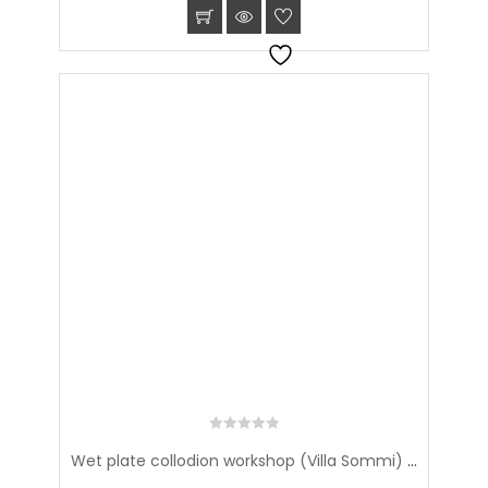
0
Wet plate collodion workshop (Villa Sommi) (May 25th-26th 2024)
out
of