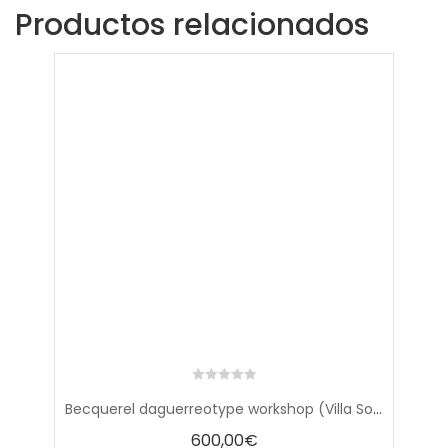
Productos relacionados
0
Becquerel daguerreotype workshop (Villa Sommi) (May 18th-19th 2024)
out
of
600,00
€
5