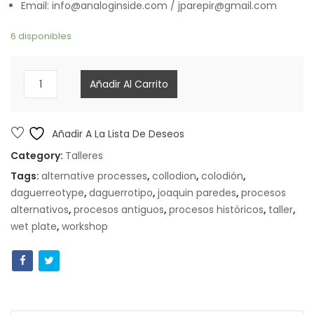
Email: info@analoginside.com / jparepir@gmail.com
6 disponibles
Taller
Añadir Al Carrito
de
negativos
de
Añadir A La Lista De Deseos
colodión
Category:
Talleres
y
Tags:
alternative processes
,
collodion
,
colodión
,
copias
daguerreotype
,
daguerrotipo
,
joaquin paredes
,
procesos
a
alternativos
,
procesos antiguos
,
procesos históricos
,
taller
,
la
wet plate
,
workshop
albúmina
cantidad