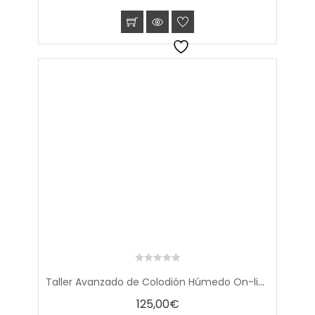
0
Taller Avanzado de Colodión Húmedo On-line (horario España)
out
of
125,00
€
5