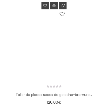
0
Taller de placas secas de gelatino-bromuro (horario América)
out
of
120,00
€
5