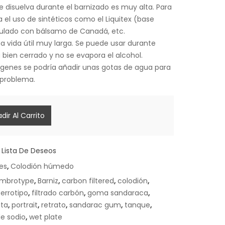
 disuelva durante el barnizado es muy alta. Para
 el uso de sintéticos como el Liquitex (base
sulado con bálsamo de Canadá, etc.
na vida útil muy larga. Se puede usar durante
 bien cerrado y no se evapora el alcohol.
mágenes se podría añadir unas gotas de agua para
l problema.
dir Al Carrito
 Lista De Deseos
es
,
Colodión húmedo
mbrotype
,
Barniz
,
carbon filtered
,
colodión
,
ferrotipo
,
filtrado carbón
,
goma sandaraca
,
ata
,
portrait
,
retrato
,
sandarac gum
,
tanque
,
de sodio
,
wet plate