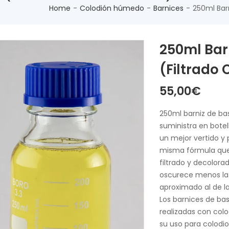
Home
Colodión húmedo
Barnices
250ml Bar
250ml Ba
(filtrado
55,00
€
250ml barniz de ba
suministra en botel
un mejor vertido y 
misma fórmula que 
filtrado y decolora
oscurece menos la 
aproximado al de la 
Los barnices de ba
realizadas con col
su uso para colodi