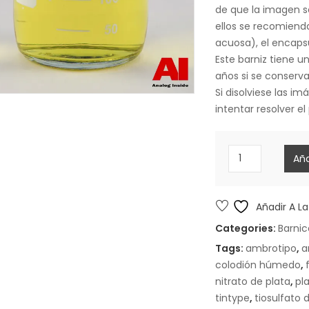
de que la imagen se
ellos se recomienda
acuosa), el encap
Este barniz tiene u
años si se conserva
Si disolviese las i
intentar resolver e
250ml
Aña
Barniz
Goma
Sandaraca
Añadir A La
(filtrado
Categories:
Barnic
con
Tags:
ambrotipo
,
a
carbón
colodión húmedo
,
activo)
nitrato de plata
,
pl
cantidad
tintype
,
tiosulfato 