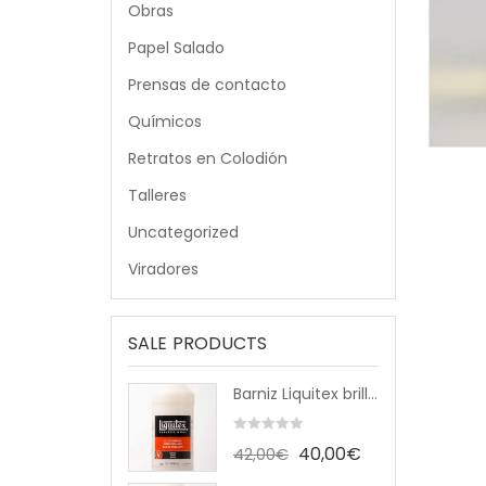
Obras
Papel Salado
Prensas de contacto
Químicos
Retratos en Colodión
Talleres
Uncategorized
Viradores
SALE PRODUCTS
Barniz Liquitex brillante 946ml
0
El
El
40,00
€
42,00
€
out
precio
precio
of