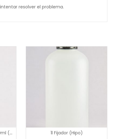
intentar resolver el problema.
0
Baño de nitrato de plata 500ml (activado)
1l Fijador (Hipo)
out
of