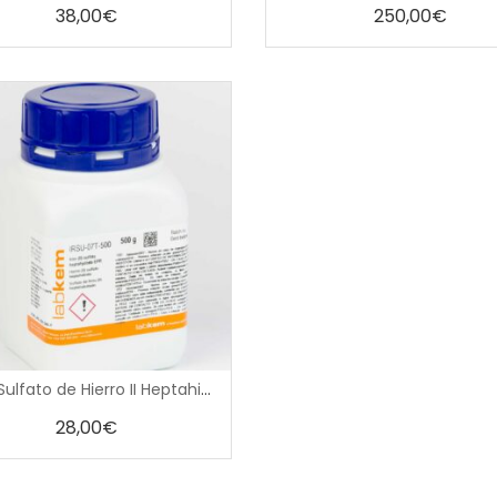
5
5
38,00
€
250,00
€
0
500g Sulfato de Hierro II Heptahidratado (sulfato ferroso) Analytical Grade
out
of
5
28,00
€