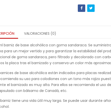
CRIPCIÓN
VALORACIONES (0)
l barniz de base alcohólica con goma sandaraca. Se suministra e
a para un mejor vertido y para garantizar la estabilidad del pr
icional de goma sandaraca, pero filtrado y decolorado con carb
s la placa tras el barnizado y conserva un color más aproximado 
barnices de base alcohólica están indicados para placas realiza
ecomienda su uso para colodiones con un tono más rojizo puesto
nte el barnizado es muy alta. Para ellos se recomienda el uso de
psulado con bálsamo de Canadá, etc.
 barniz tiene una vida útil muy larga. Se puede usar durante año
cohol.