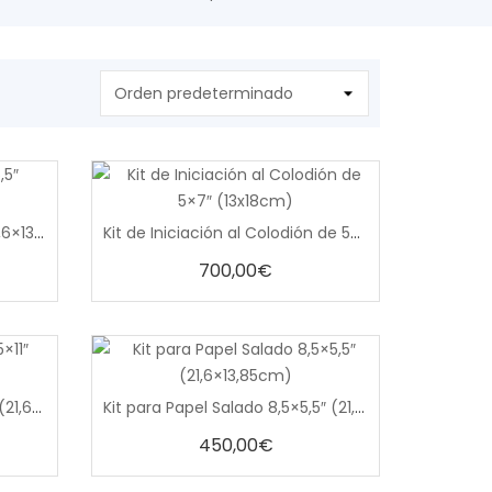
0
Kit de Albúminas 8,5×5,5″ (21,6×13,85cm)
Kit de Iniciación al Colodión de 5×7″ (13x18cm)
out
of
5
700,00
€
0
Kit para Papel Salado 8,5×11″ (21,6×27,7cm)
Kit para Papel Salado 8,5×5,5″ (21,6×13,85cm)
out
of
5
450,00
€