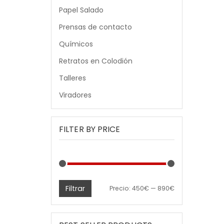
Papel Salado
Prensas de contacto
Químicos
Retratos en Colodión
Talleres
Viradores
FILTER BY PRICE
Filtrar
Precio
Precio
Precio:
450€
—
890€
mínimo
máximo