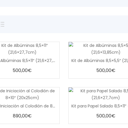
0
0
Kit de Albúminas 8,5×11″ (21,6×27,7cm)
out
out
of
of
5
5
500,00
€
500,00
€
0
0
Kit de Iniciación al Colodión de 8×10″ (20x25cm)
out
out
of
of
5
5
890,00
€
500,00
€