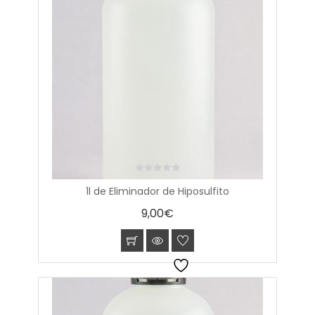
0
1l de Eliminador de Hiposulfito
out
of
9,00
€
5