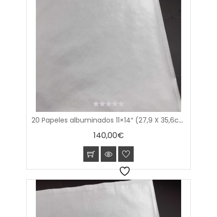
0
20 Papeles albuminados 11×14″ (27,9 X 35,6cm)
out
of
140,00
€
5