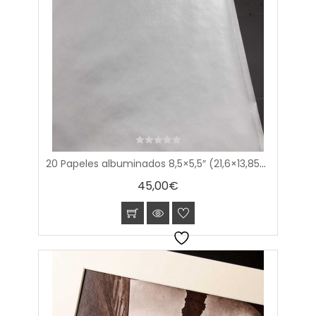
0
20 Papeles albuminados 8,5×5,5″ (21,6×13,85cm)
out
of
45,00
€
5