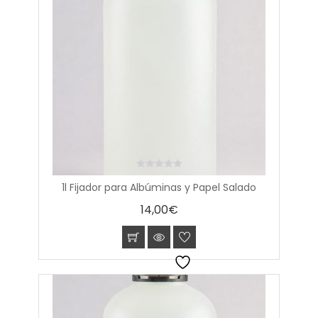
0
1l Fijador para Albúminas y Papel Salado
out
of
14,00
€
5