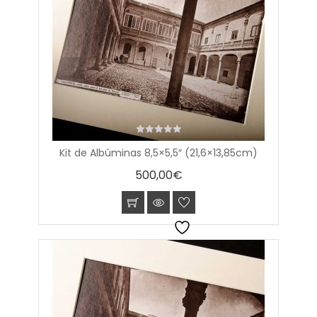
0
Kit de Albúminas 8,5×5,5″ (21,6×13,85cm)
out
of
500,00
€
5