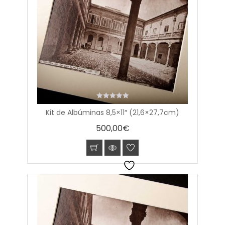
0
Kit de Albúminas 8,5×11″ (21,6×27,7cm)
out
of
500,00
€
5