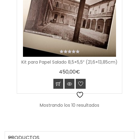
0
Kit para Papel Salado 8,5×5,5″ (21,6×13,85cm)
out
of
450,00
€
5
Mostrando los 10 resultados
PRODUCTOS