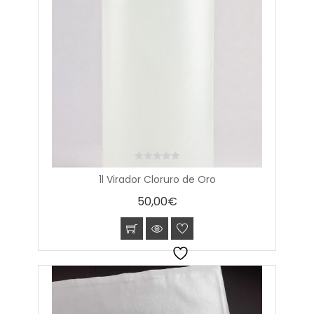
0
1l Virador Cloruro de Oro
out
of
50,00
€
5