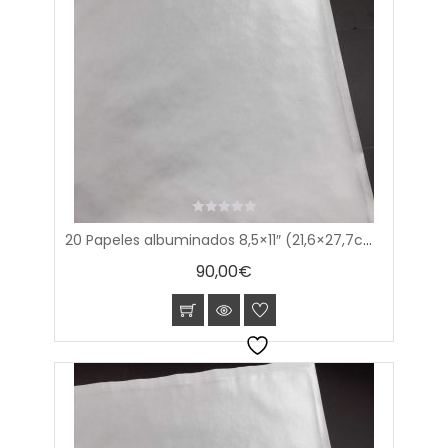
0
20 Papeles albuminados 8,5×11″ (21,6×27,7cm)
out
of
90,00
€
5