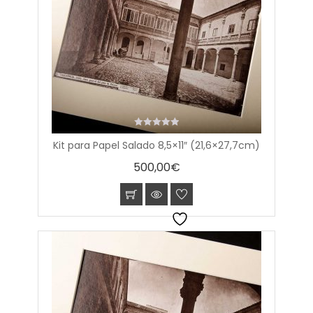
0
Kit para Papel Salado 8,5×11″ (21,6×27,7cm)
out
of
500,00
€
5