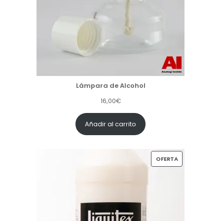
Lámpara de Alcohol
16,00
€
Añadir al carrito
P
OFERTA
R
O
D
U
C