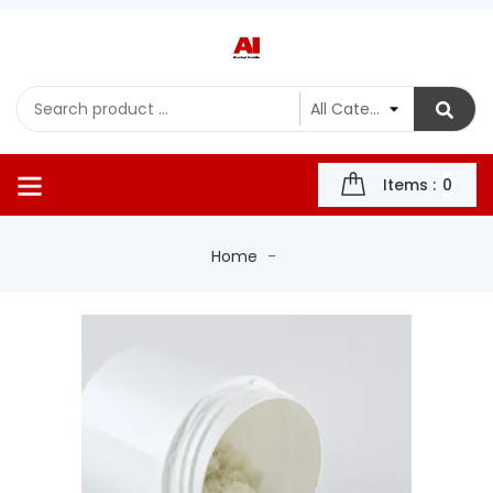
Items :
0
Home