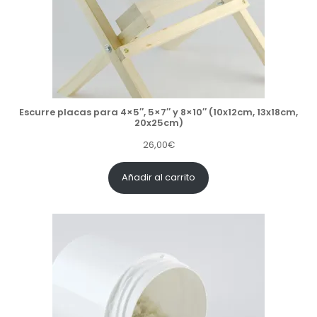
Escurre placas para 4×5″, 5×7″ y 8×10″ (10x12cm, 13x18cm,
20x25cm)
26,00
€
Añadir al carrito