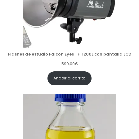
g
u
i
a
n
l
a
e
l
s
e
:
r
4
Flashes de estudio Falcon Eyes TF-1200L con pantalla LCD
a
0
599,00
€
:
,
4
0
Añadir al carrito
2
0
,
€
0
.
0
€
.