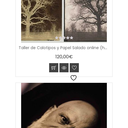
0
Taller de Calotipos y Papel Salado online (horario América del Sur y Central)
out
of
120,00
€
5