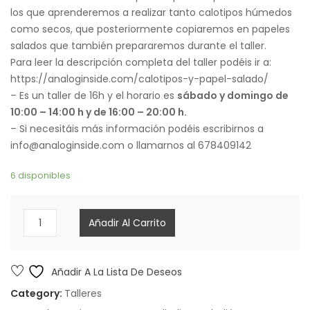
los que aprenderemos a realizar tanto calotipos húmedos
como secos, que posteriormente copiaremos en papeles
salados que también prepararemos durante el taller.
Para leer la descripción completa del taller podéis ir a:
https://analoginside.com/calotipos-y-papel-salado/
– Es un taller de 16h y el horario es
sábado y domingo de
10:00 – 14:00 h y de 16:00 – 20:00 h.
– Si necesitáis más información podéis escribirnos a
info@analoginside.com o llamarnos al 678409142
6 disponibles
Taller
Añadir Al Carrito
de
Calotipos
y
Añadir A La Lista De Deseos
Papel
Category:
Talleres
Salado