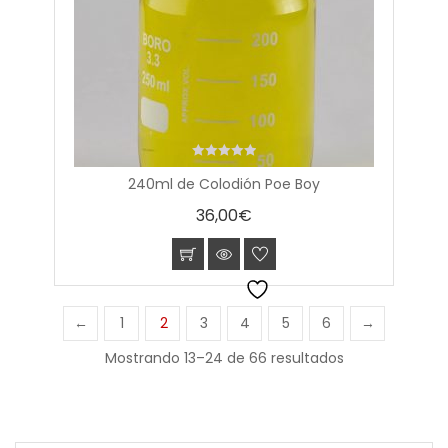
0
240ml de Colodión Poe Boy
out
of
36,00
€
5
←
1
2
3
4
5
6
→
Mostrando 13–24 de 66 resultados