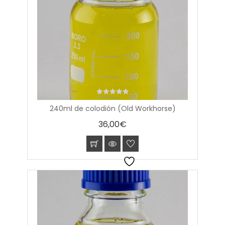
0
240ml de colodión (Old Workhorse)
out
of
36,00
€
5