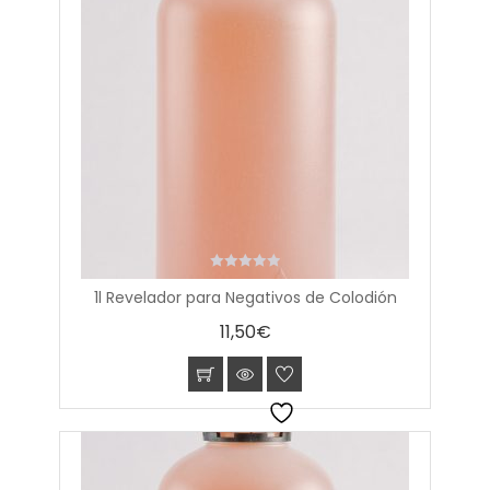
0
1l Revelador para Negativos de Colodión
out
of
11,50
€
5