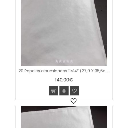
0
20 Papeles albuminados 11×14″ (27,9 X 35,6cm)
out
of
140,00
€
5