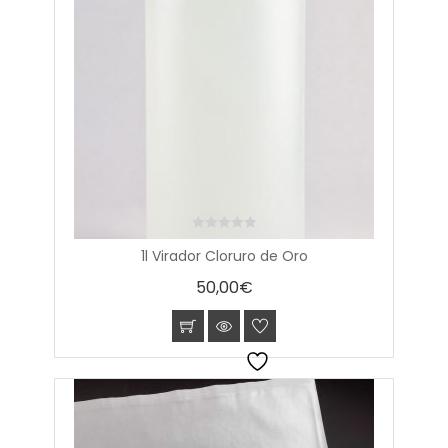
0
1l Virador Cloruro de Oro
out
of
50,00
€
5