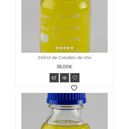
0
240ml de Colodión de Litio
out
of
38,00
€
5