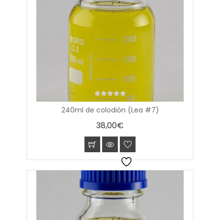
0
240ml de colodión (Lea #7)
out
of
38,00
€
5