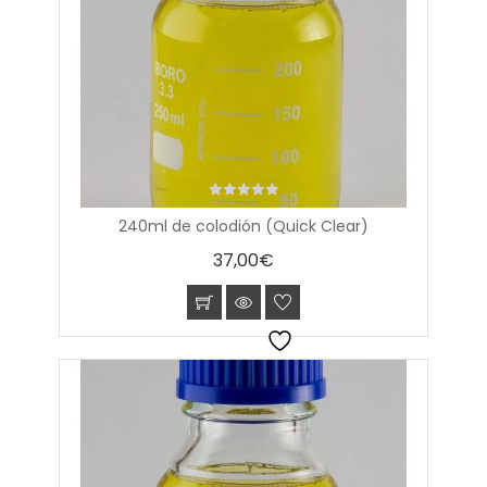
0
240ml de colodión (Quick Clear)
out
of
37,00
€
5