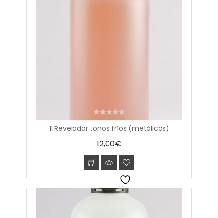
0
1l Revelador tonos fríos (metálicos)
out
of
12,00
€
5