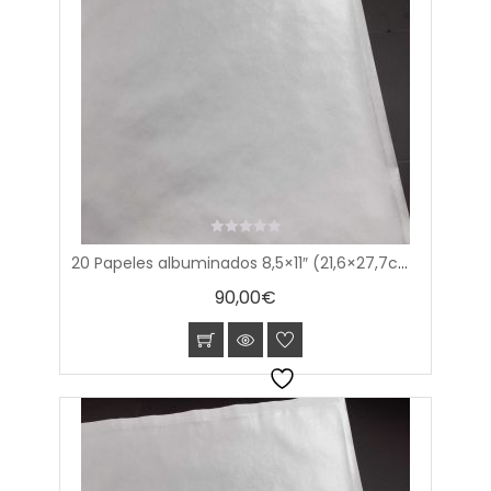
0
20 Papeles albuminados 8,5×11″ (21,6×27,7cm)
out
of
90,00
€
5