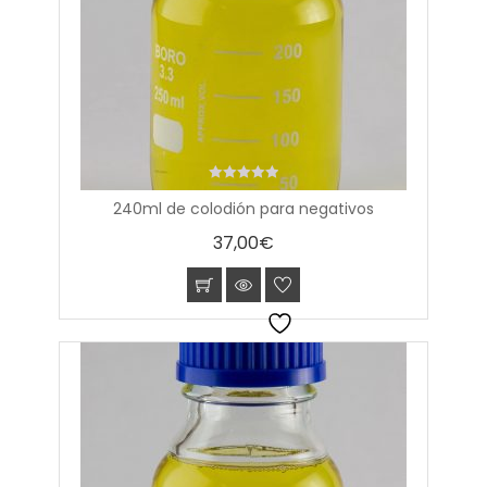
0
240ml de colodión para negativos
out
of
37,00
€
5