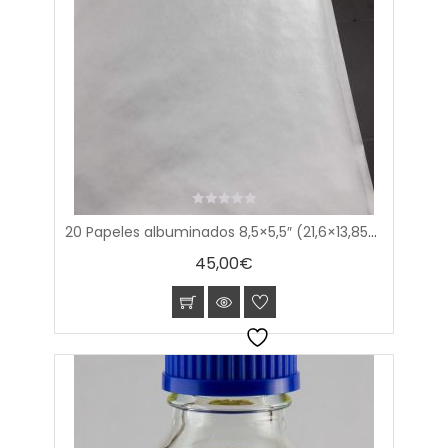
0
20 Papeles albuminados 8,5×5,5″ (21,6×13,85cm)
out
of
45,00
€
5