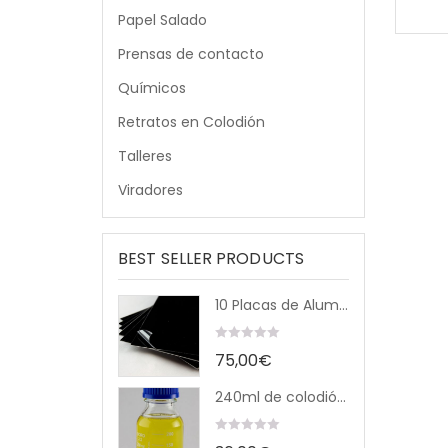
Papel Salado
Prensas de contacto
Químicos
Retratos en Colodión
Talleres
Viradores
BEST SELLER PRODUCTS
100g Nitrato de Plata
10 Placas de Aluminio 8×10″ (20x25cm)
0
00,00
€
75,00
€
out
of
Colodión 4% USP (1000ml)
240ml de colodión (Old Workhorse)
5
0