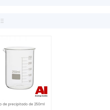
0
o de precipitado de 250ml
out
of