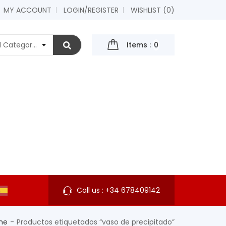
MY ACCOUNT
LOGIN/REGISTER
WISHLIST (
0
)
Items :
0
Call us :
+34 678409142
me
Productos etiquetados “vaso de precipitado”