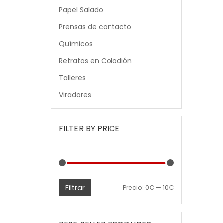
Papel Salado
Prensas de contacto
Químicos
Retratos en Colodión
Talleres
Viradores
FILTER BY PRICE
Filtrar
Precio
Precio
Precio:
0€
—
10€
mínimo
máximo