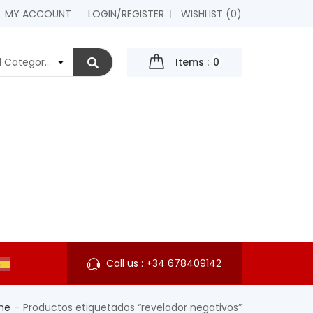
MY ACCOUNT
LOGIN/REGISTER
WISHLIST (
0
)
Items :
0
Call us :
+34 678409142
me
Productos etiquetados “revelador negativos”