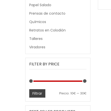
Papel Salado
Prensas de contacto
Químicos
Retratos en Colodión
Talleres
Viradores
FILTER BY PRICE
Filtrar
Precio
Precio
Precio:
10€
—
30€
mínimo
máximo