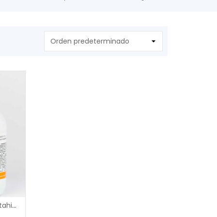
500g Sulfato de Hierro II Heptahidratado (sulfato ferroso) Analytical Grade