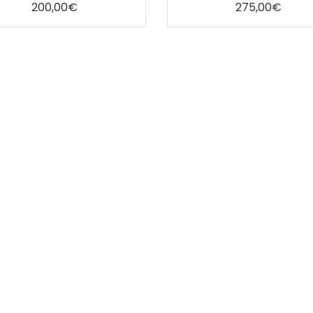
5
5
200,00
€
275,00
€