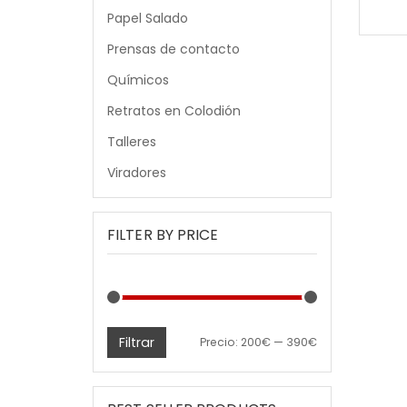
Papel Salado
Prensas de contacto
Químicos
Retratos en Colodión
Talleres
Viradores
FILTER BY PRICE
Filtrar
Precio
Precio
Precio:
200€
—
390€
mínimo
máximo