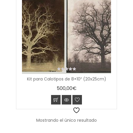
0
Kit para Calotipos de 8×10″ (20x25cm)
out
of
500,00
€
5
Mostrando el único resultado