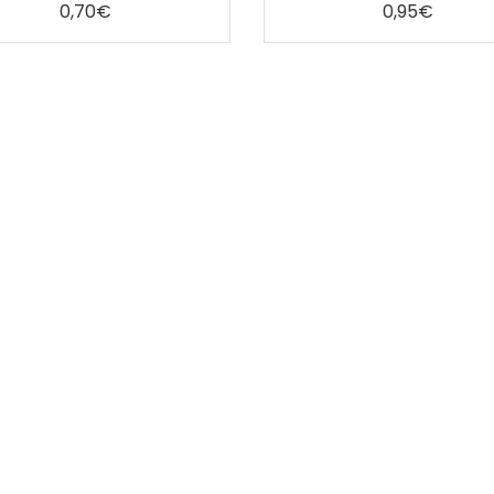
5
5
0,70
€
0,95
€