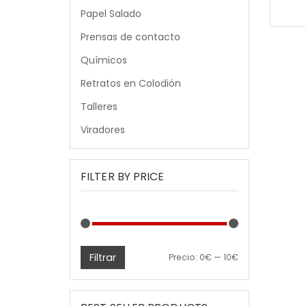
Papel Salado
Prensas de contacto
Químicos
Retratos en Colodión
Talleres
Viradores
FILTER BY PRICE
Filtrar
Precio
Precio
Precio:
0€
—
10€
mínimo
máximo