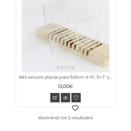
0
Mini escurre placas para 6x6cm 4×5″, 5×7″ y 8×10″ (10x12cm, 13x18cm, 20x25cm)
out
of
12,00
€
5
Mostrando los 2 resultados