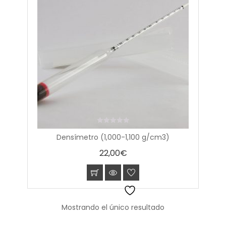
0
Densímetro (1,000-1,100 g/cm3)
out
of
22,00
€
5
Mostrando el único resultado